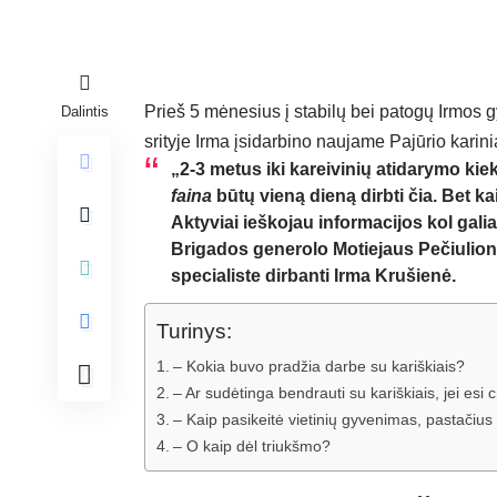
Prieš 5 mėnesius į stabilų bei patogų Irmos 
Dalintis
srityje Irma įsidarbino naujame Pajūrio karin
„2-3 metus iki kareivinių atidarymo ki
faina
būtų vieną dieną dirbti čia. Bet kai
Aktyviai ieškojau informacijos kol gal
Brigados generolo Motiejaus Pečiulion
specialiste dirbanti Irma Krušienė.
Turinys:
– Kokia buvo pradžia darbe su kariškiais?
– Ar sudėtinga bendrauti su kariškiais, jei esi ci
– Kaip pasikeitė vietinių gyvenimas, pastačius 
– O kaip dėl triukšmo?