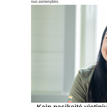
nuo asmenybės.
– Kaip pasikeitė vietin