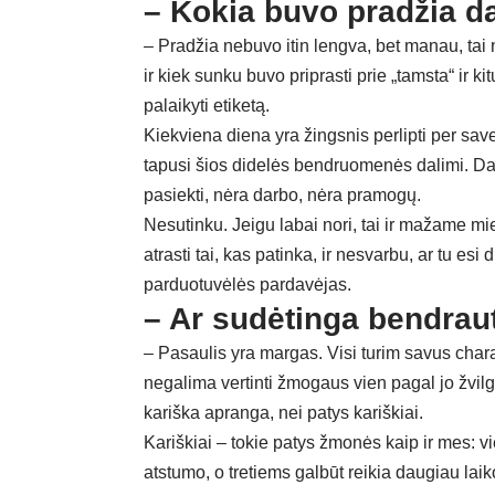
– Kokia buvo pradžia da
– Pradžia nebuvo itin lengva, bet manau, tai
ir kiek sunku buvo priprasti prie „tamsta“ ir ki
palaikyti etiketą.
Kiekviena diena yra žingsnis perlipti per save,
tapusi šios didelės bendruomenės dalimi. Da
pasiekti, nėra darbo, nėra pramogų.
Nesutinku. Jeigu labai nori, tai ir mažame mies
atrasti tai, kas patinka, ir nesvarbu, ar tu e
parduotuvėlės pardavėjas.
– Ar sudėtinga bendrauti 
– Pasaulis yra margas. Visi turim savus char
negalima vertinti žmogaus vien pagal jo žvil
kariška apranga, nei patys kariškiai.
Kariškiai – tokie patys žmonės kaip ir mes: vien
atstumo, o tretiems galbūt reikia daugiau lai