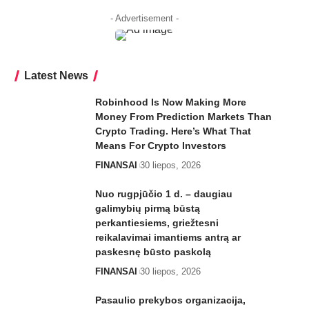
- Advertisement -
Latest News
Robinhood Is Now Making More
Money From Prediction Markets Than
Crypto Trading. Here’s What That
Means For Crypto Investors
FINANSAI
30 liepos, 2026
Nuo rugpjūčio 1 d. – daugiau
galimybių pirmą būstą
perkantiesiems, griežtesni
reikalavimai imantiems antrą ar
paskesnę būsto paskolą
FINANSAI
30 liepos, 2026
Pasaulio prekybos organizacija,