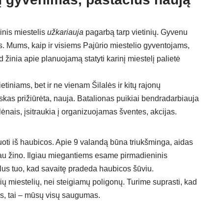
inis miestelis
užkariauja
pagarbą tarp vietinių. Gyvenu
s. Mums, kaip ir visiems Pajūrio miestelio gyventojams,
d žinia apie planuojamą statyti karinį miestelį palietė
ietiniams, bet ir ne vienam Šilalės ir kitų rajonų
iskas prižiūrėta, nauja. Batalionas puikiai bendradarbiauja
nais, įsitraukia į organizuojamas šventes, akcijas.
tuoti iš haubicos. Apie 9 valandą būna triukšminga, aidas
i jau žino. Ilgiau miegantiems esame pirmadieninis
alus tuo, kad savaitę pradeda haubicos šūviu.
inių miestelių, nei steigiamų poligonų. Turime suprasti, kad
s, tai – mūsų visų saugumas.