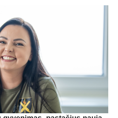
ių gyvenimas, pastačius naują