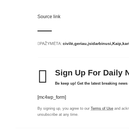
Source link
PAŽYMĖTA:
civilė
geriau
įsidarbinusi
Kaip
kar
Sign Up For Daily 
Be keep up! Get the latest breaking news 
[mc4wp_form]
By signing up, you agree to our
Terms of Use
and ackn
unsubscribe at any time.