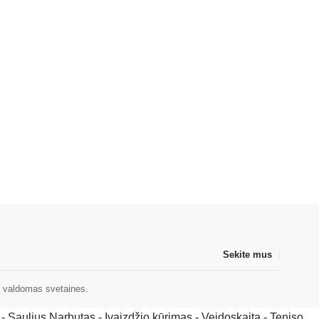
Sekite mus
valdomas svetaines.
-
Saulius Narbutas
-
Įvaizdžio kūrimas
-
Veidoskaita
-
Teniso