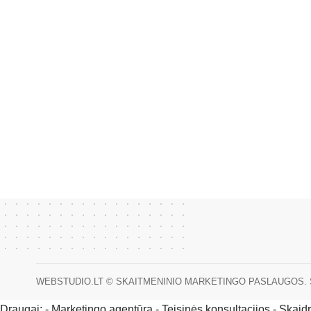
WEBSTUDIO.LT
© SKAITMENINIO MARKETINGO PASLAUGOS. SEO teks
Draugai: -
Marketingo agentūra
-
Teisinės konsultacijos
-
Skaid