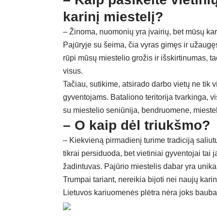
karinį miestelį?
– Žinoma, nuomonių yra įvairių, bet mūsų kar
Pajūryje su šeima, čia vyras gimęs ir užaugę
rūpi mūsų miestelio grožis ir išskirtinumas, ta
visus.
Tačiau, sutikime, atsirado darbo vietų ne tik v
gyventojams. Bataliono teritorija tvarkinga, v
su miestelio seniūnija, bendruomene, miestelė
– O kaip dėl triukšmo?
– Kiekvieną pirmadienį turime tradiciją saliu
tikrai persiduoda, bet vietiniai gyventojai ta
žadintuvas. Pajūrio miestelis dabar yra unik
Trumpai tariant, nereikia bijoti nei naujų kar
Lietuvos kariuomenės plėtra nėra joks bauba