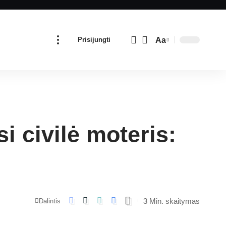
Aa
Prisijungti
i civilė moteris:
3 Min. skaitymas
Dalintis