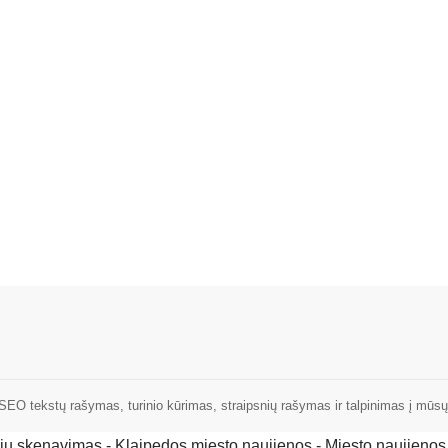
tų rašymas, turinio kūrimas, straipsnių rašymas ir talpinimas į mūsų 
rių skenavimas
-
Klaipedos miesto naujienos
-
Miesto naujienos