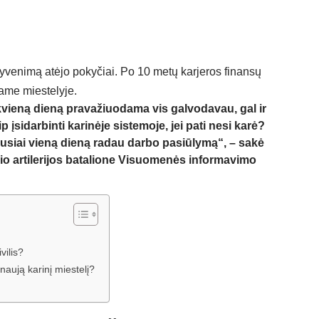
gyvenimą atėjo pokyčiai. Po 10 metų karjeros finansų
iame miestelyje.
ekvieną dieną pravažiuodama vis galvodavau, gal ir
p įsidarbinti karinėje sistemoje, jei pati nesi karė?
iausiai vieną dieną radau darbo pasiūlymą“, – sakė
io artilerijos batalione Visuomenės informavimo
vilis?
naują karinį miestelį?