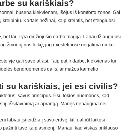
rbe su kariškiais?
 normali būsena kiekvienam, išėjus iš komforto zonos. Gal
tų kreipinių. Kartais nežinai, kaip kreiptis, bet stengiuosi
 bet tai ir yra didžioji šio darbo magija. Labai džiaugiuosi
ug žmonių nusiteikę, jog miesteliuose negalima nieko
telyje gali save atrasi. Taip pat ir darbe, kiekvienas turi
si didelės bendruomenės dalis, ar mažos kaimelio
su kariškiais, jei esi civilis?
akterius, savus principus. Esu tokios nuomonės, kad
gsnį, išsilavinimą ar aprangą. Manęs nebaugina nei
i labiau įsileidžia į savo erdvę, kiti galbūt laikosi
ko pažinti tave kaip asmenį. Manau, kad viskas priklauso