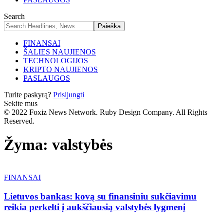
Search
FINANSAI
ŠALIES NAUJIENOS
TECHNOLOGIJOS
KRIPTO NAUJIENOS
PASLAUGOS
Turite paskyrą?
Prisijungti
Sekite mus
© 2022 Foxiz News Network. Ruby Design Company. All Rights
Reserved.
Žyma:
valstybės
FINANSAI
Lietuvos bankas: kovą su finansiniu sukčiavimu
reikia perkelti į aukščiausią valstybės lygmenį