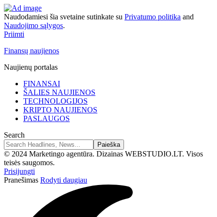
Naudodamiesi šia svetaine sutinkate su
Privatumo politika
and
Naudojimo sąlygos
.
Priimti
Finansų naujienos
Naujienų portalas
FINANSAI
ŠALIES NAUJIENOS
TECHNOLOGIJOS
KRIPTO NAUJIENOS
PASLAUGOS
Search
© 2024 Marketingo agentūra. Dizainas WEBSTUDIO.LT. Visos
teisės saugomos.
Prisijungti
Pranešimas
Rodyti daugiau