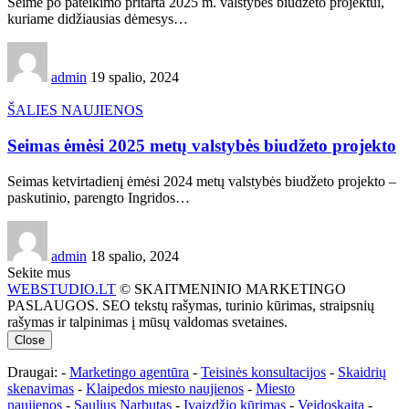
Seime po pateikimo pritarta 2025 m. valstybės biudžeto projektui,
kuriame didžiausias dėmesys…
admin
19 spalio, 2024
ŠALIES NAUJIENOS
Seimas ėmėsi 2025 metų valstybės biudžeto projekto
Seimas ketvirtadienį ėmėsi 2024 metų valstybės biudžeto projekto –
paskutinio, parengto Ingridos…
admin
18 spalio, 2024
Sekite mus
WEBSTUDIO.LT
© SKAITMENINIO MARKETINGO
PASLAUGOS. SEO tekstų rašymas, turinio kūrimas, straipsnių
rašymas ir talpinimas į mūsų valdomas svetaines.
Close
Draugai: -
Marketingo agentūra
-
Teisinės konsultacijos
-
Skaidrių
skenavimas
-
Klaipedos miesto naujienos
-
Miesto
naujienos
-
Saulius Narbutas
-
Įvaizdžio kūrimas
-
Veidoskaita
-