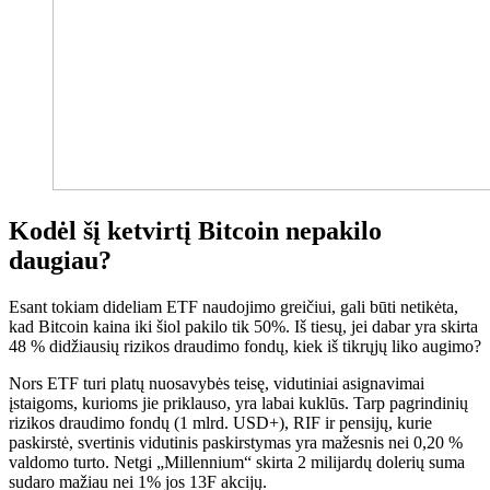
Kodėl šį ketvirtį Bitcoin nepakilo
daugiau?
Esant tokiam dideliam ETF naudojimo greičiui, gali būti netikėta,
kad Bitcoin kaina iki šiol pakilo tik 50%. Iš tiesų, jei dabar yra skirta
48 % didžiausių rizikos draudimo fondų, kiek iš tikrųjų liko augimo?
Nors ETF turi platų nuosavybės teisę, vidutiniai asignavimai
įstaigoms, kurioms jie priklauso, yra labai kuklūs. Tarp pagrindinių
rizikos draudimo fondų (1 mlrd. USD+), RIF ir pensijų, kurie
paskirstė, svertinis vidutinis paskirstymas yra mažesnis nei 0,20 %
valdomo turto. Netgi „Millennium“ skirta 2 milijardų dolerių suma
sudaro mažiau nei 1% jos 13F akcijų.