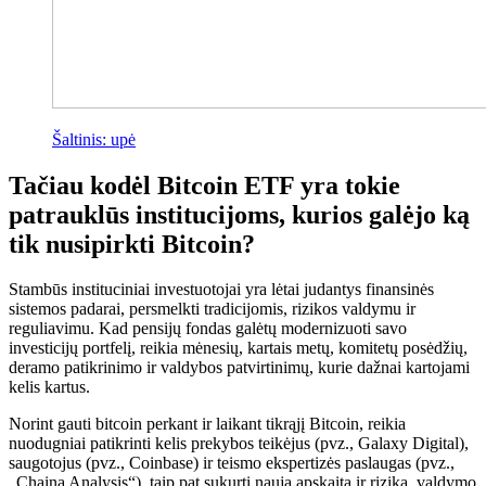
Šaltinis: upė
Tačiau kodėl Bitcoin ETF yra tokie
patrauklūs institucijoms, kurios galėjo ką
tik nusipirkti Bitcoin?
Stambūs instituciniai investuotojai yra lėtai judantys finansinės
sistemos padarai, persmelkti tradicijomis, rizikos valdymu ir
reguliavimu. Kad pensijų fondas galėtų modernizuoti savo
investicijų portfelį, reikia mėnesių, kartais metų, komitetų posėdžių,
deramo patikrinimo ir valdybos patvirtinimų, kurie dažnai kartojami
kelis kartus.
Norint gauti bitcoin perkant ir laikant tikrąjį Bitcoin, reikia
nuodugniai patikrinti kelis prekybos teikėjus (pvz., Galaxy Digital),
saugotojus (pvz., Coinbase) ir teismo ekspertizės paslaugas (pvz.,
„Chaina Analysis“), taip pat sukurti naują apskaitą ir riziką. valdymo