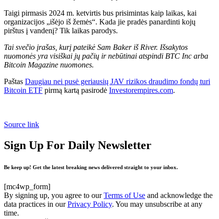
Taigi pirmasis 2024 m. ketvirtis bus prisimintas kaip laikas, kai
organizacijos „išėjo iš žemės“. Kada jie pradės panardinti kojų
pirštus į vandenį? Tik laikas parodys.
Tai svečio įrašas, kurį pateikė Sam Baker iš River. Išsakytos
nuomonės yra visiškai jų pačių ir nebūtinai atspindi BTC Inc arba
Bitcoin Magazine nuomones.
Paštas
Daugiau nei pusė geriausių JAV rizikos draudimo fondų turi
Bitcoin ETF
pirmą kartą pasirodė
Investorempires.com
.
Source link
Sign Up For Daily Newsletter
Be keep up! Get the latest breaking news delivered straight to your inbox.
[mc4wp_form]
By signing up, you agree to our
Terms of Use
and acknowledge the
data practices in our
Privacy Policy
. You may unsubscribe at any
time.