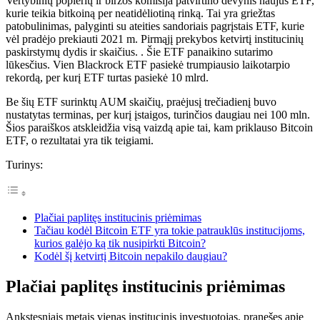
Vertybinių popierių ir biržos komisija patvirtino devynis naujus ETF,
kurie teikia bitkoiną per neatidėliotiną rinką. Tai yra griežtas
patobulinimas, palyginti su ateities sandoriais pagrįstais ETF, kurie
vėl pradėjo prekiauti 2021 m. Pirmąjį prekybos ketvirtį institucinių
paskirstymų dydis ir skaičius. . Šie ETF panaikino sutarimo
lūkesčius. Vien Blackrock ETF pasiekė trumpiausio laikotarpio
rekordą, per kurį ETF turtas pasiekė 10 mlrd.
Be šių ETF surinktų AUM skaičių, praėjusį trečiadienį buvo
nustatytas terminas, per kurį įstaigos, turinčios daugiau nei 100 mln.
Šios paraiškos atskleidžia visą vaizdą apie tai, kam priklauso Bitcoin
ETF, o rezultatai yra tik teigiami.
Turinys:
Plačiai paplitęs institucinis priėmimas
Tačiau kodėl Bitcoin ETF yra tokie patrauklūs institucijoms,
kurios galėjo ką tik nusipirkti Bitcoin?
Kodėl šį ketvirtį Bitcoin nepakilo daugiau?
Plačiai paplitęs institucinis priėmimas
Ankstesniais metais vienas institucinis investuotojas, pranešęs apie