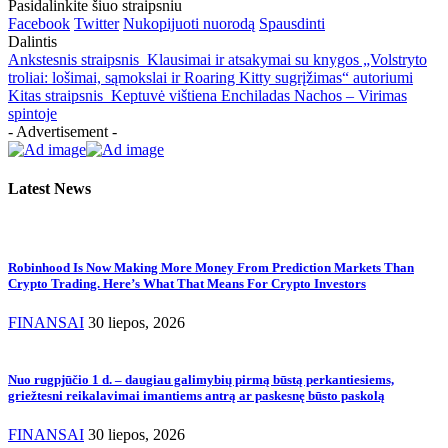
Pasidalinkite šiuo straipsniu
Facebook
Twitter
Nukopijuoti nuorodą
Spausdinti
Dalintis
Ankstesnis straipsnis
Klausimai ir atsakymai su knygos „Volstryto
troliai: lošimai, sąmokslai ir Roaring Kitty sugrįžimas“ autoriumi
Kitas straipsnis
Keptuvė vištiena Enchiladas Nachos – Virimas
spintoje
- Advertisement -
Latest News
Robinhood Is Now Making More Money From Prediction Markets Than
Crypto Trading. Here’s What That Means For Crypto Investors
FINANSAI
30 liepos, 2026
Nuo rugpjūčio 1 d. – daugiau galimybių pirmą būstą perkantiesiems,
griežtesni reikalavimai imantiems antrą ar paskesnę būsto paskolą
FINANSAI
30 liepos, 2026