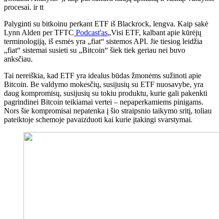
procesai. ir tt
Palyginti su bitkoinu perkant ETF iš Blackrock, lengva. Kaip sakė
Lynn Alden per TFTC
Podcast'as
„Visi ETF, kalbant apie kūrėjų
terminologiją, iš esmės yra „fiat“ sistemos API. Jie tiesiog leidžia
„fiat“ sistemai susieti su „Bitcoin“ šiek tiek geriau nei buvo
anksčiau.
Tai nereiškia, kad ETF yra idealus būdas žmonėms sužinoti apie
Bitcoin. Be valdymo mokesčių, susijusių su ETF nuosavybe, yra
daug kompromisų, susijusių su tokiu produktu, kurie gali pakenkti
pagrindinei Bitcoin teikiamai vertei – nepaperkamiems pinigams.
Nors šie kompromisai nepatenka į šio straipsnio taikymo sritį, toliau
pateiktoje schemoje pavaizduoti kai kurie įtakingi svarstymai.