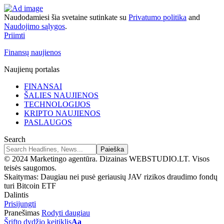
Naudodamiesi šia svetaine sutinkate su
Privatumo politika
and
Naudojimo sąlygos
.
Priimti
Finansų naujienos
Naujienų portalas
FINANSAI
ŠALIES NAUJIENOS
TECHNOLOGIJOS
KRIPTO NAUJIENOS
PASLAUGOS
Search
© 2024 Marketingo agentūra. Dizainas WEBSTUDIO.LT. Visos
teisės saugomos.
Skaitymas:
Daugiau nei pusė geriausių JAV rizikos draudimo fondų
turi Bitcoin ETF
Dalintis
Prisijungti
Pranešimas
Rodyti daugiau
Šrifto dydžio keitiklis
Aa