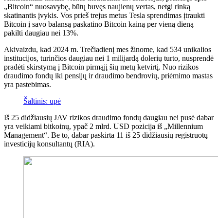
„Bitcoin“ nuosavybę, būtų buvęs naujienų vertas, netgi rinką
skatinantis įvykis. Vos prieš trejus metus Tesla sprendimas įtraukti
Bitcoin į savo balansą paskatino Bitcoin kainą per vieną dieną
pakilti daugiau nei 13%.
Akivaizdu, kad 2024 m. Trečiadienį mes žinome, kad 534 unikalios
institucijos, turinčios daugiau nei 1 milijardą dolerių turto, nusprendė
pradėti skirstymą į Bitcoin pirmąjį šių metų ketvirtį. Nuo rizikos
draudimo fondų iki pensijų ir draudimo bendrovių, priėmimo mastas
yra pastebimas.
Šaltinis: upė
Iš 25 didžiausių JAV rizikos draudimo fondų daugiau nei pusė dabar
yra veikiami bitkoinų, ypač 2 mlrd. USD pozicija iš „Millennium
Management“. Be to, dabar paskirta 11 iš 25 didžiausių registruotų
investicijų konsultantų (RIA).