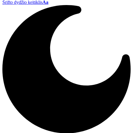
Šrifto dydžio keitiklis
Aa