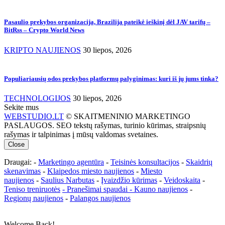
Pasaulio prekybos organizacija, Brazilija pateikė ieškinį dėl JAV tarifų –
BitRss – Crypto World News
KRIPTO NAUJIENOS
30 liepos, 2026
Populiariausių odos prekybos platformų palyginimas: kuri iš jų jums tinka?
TECHNOLOGIJOS
30 liepos, 2026
Sekite mus
WEBSTUDIO.LT
© SKAITMENINIO MARKETINGO
PASLAUGOS. SEO tekstų rašymas, turinio kūrimas, straipsnių
rašymas ir talpinimas į mūsų valdomas svetaines.
Close
Draugai: -
Marketingo agentūra
-
Teisinės konsultacijos
-
Skaidrių
skenavimas
-
Klaipedos miesto naujienos
-
Miesto
naujienos
-
Saulius Narbutas
-
Įvaizdžio kūrimas
-
Veidoskaita
-
Teniso treniruotės
- Pranešimai spaudai -
Kauno naujienos
-
Regionų naujienos
-
Palangos naujienos
Welcome Back!